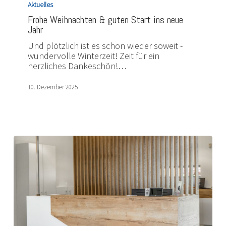
Aktuelles
&
Frohe Weihnachten & guten Start ins neue
guten
Jahr
Start
ins
Und plötzlich ist es schon wieder soweit -
neue
wundervolle Winterzeit! Zeit für ein
Jahr
herzliches Dankeschön!…
10. Dezember 2025