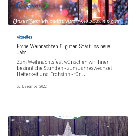
Frohe
Weihnachten
Aktuelles
&
Frohe Weihnachten & guten Start ins neue
guten
Jahr
Start
ins
Zum Weihnachtsfest wünschen wir Ihnen
neue
besinnliche Stunden - zum Jahreswechsel
Jahr
Heiterkeit und Frohsinn - für…
16. Dezember 2022