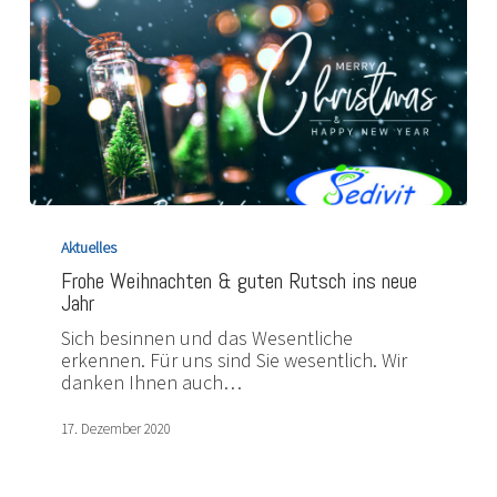
Frohe
Weihnachten
Aktuelles
&
Frohe Weihnachten & guten Rutsch ins neue
guten
Jahr
Rutsch
ins
Sich besinnen und das Wesentliche
neue
erkennen. Für uns sind Sie wesentlich. Wir
Jahr
danken Ihnen auch…
17. Dezember 2020