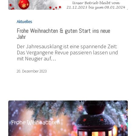
Frohe
Weihnachten
Aktuelles
&
Frohe Weihnachten & guten Start ins neue
guten
Jahr
Start
ins
Der Jahresausklang ist eine spannende Zeit:
neue
Das Vergangene Revue passieren lassen und
Jahr
mit Neugier auf…
20. Dezember 2023