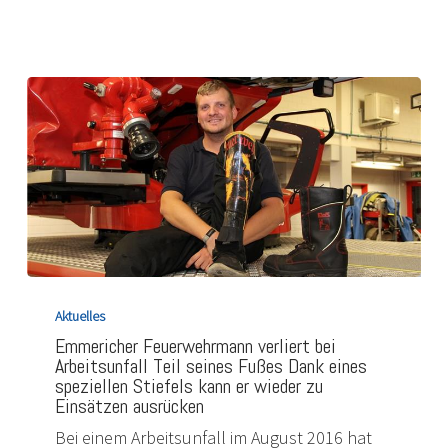
Emmericher
Feuerwehrmann
Aktuelles
verliert
Emmericher Feuerwehrmann verliert bei
bei
Arbeitsunfall Teil seines Fußes Dank eines
Arbeitsunfall
speziellen Stiefels kann er wieder zu
Teil
Einsätzen ausrücken
seines
Fußes
Bei einem Arbeitsunfall im August 2016 hat
Dank