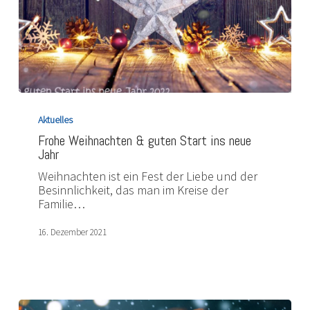
Frohe
Weihnachten
Aktuelles
&
Frohe Weihnachten & guten Start ins neue
guten
Jahr
Start
ins
Weihnachten ist ein Fest der Liebe und der
neue
Besinnlichkeit, das man im Kreise der
Jahr
Familie…
16. Dezember 2021