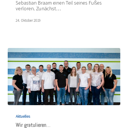
Sebastian Braam einen Teil seines Fußes
eines
verloren. Zunächst…
speziellen
Stiefels
24. Oktober 2019
kann
er
wieder
zu
Einsätzen
ausrücken
Wir
gratulieren…
Aktuelles
Wir gratulieren…