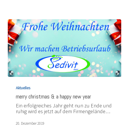
merry
christmas
Aktuelles
&
merry christmas & a happy new year
a
happy
Ein erfolgreiches Jahr geht nun zu Ende und
new
ruhig wird es jetzt auf dem Firmengelände…
year
20. Dezember 2019