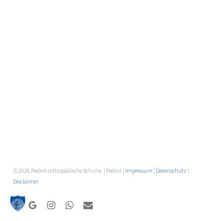
© 2026 Pedivit orthopädische Schuhe. | Pedivit |
Impressum
|
Datenschutz
|
Disclaimer
facebook
google-
instagram
whatsapp
email
plus